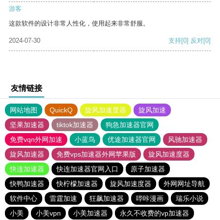
游客
这款软件的设计非常人性化，使用起来非常舒服。
2024-07-30
支持
[0]
反对
[0]
友情链接
网站地图
QuickQ
旋风加速度器
旋风加速
坚果加速器
tiktok加速器
狗急加速器官网
免费vqn外网加速
小蓝鸟
优途加速器官网
风驰加速器
旋风加速器
免费vps加速器外网苹果版
旋风加速度器
快连加速器
快连加速器官网入口
原子加速器
快鸭加速器
快柠檬加速器
旋风加速度器
外网网址导航
软件中心
雷霆加速
狂飙加速器
哔咔漫画
瑞乐小说
小美
小美vpn
小美加速器
永久不收费的vp加速器