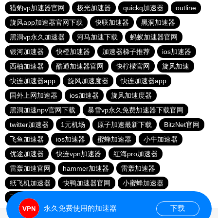
猎豹vp加速器官网
极光加速器
quickq加速器
outline
旋风app加速器官网下载
快联加速器
黑洞加速器
黑洞vp永久加速器
河马加速下载
蚂蚁加速器官网
银河加速器
快橙加速器
加速器梯子推荐
ios加速器
西柚加速器
酷通加速器官网
快柠檬官网
旋风加速
快连加速器app
旋风加速度器
快连加速器app
国外上网加速器
ios加速器
旋风加速度器
黑洞加速npv官网下载
暴雪vp永久免费加速器下载官网
twitter加速器
1元机场
原子加速最新下载
BitzNet官网
飞鱼加速器
ios加速器
蜜蜂加速器
小牛加速器
优途加速器
快连vρn加速器
红海pro加速器
雷轰加速官网
hammer加速器
雷轰加速器
纸飞机加速器
快鸭加速器官网
小蜜蜂加速器
飞跃加速器
快连pro
极光vp加速器
vqn加速外网
永久免费使用的加速器
下载