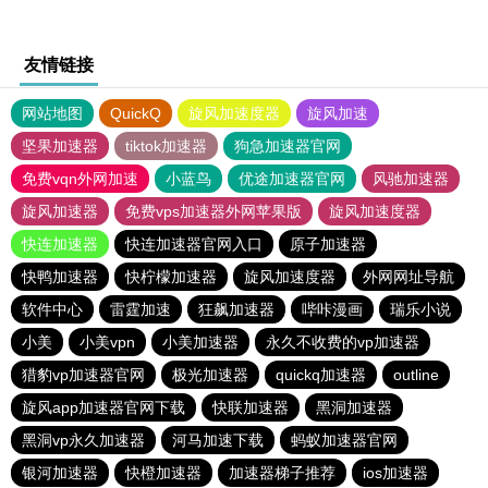
友情链接
网站地图
QuickQ
旋风加速度器
旋风加速
坚果加速器
tiktok加速器
狗急加速器官网
免费vqn外网加速
小蓝鸟
优途加速器官网
风驰加速器
旋风加速器
免费vps加速器外网苹果版
旋风加速度器
快连加速器
快连加速器官网入口
原子加速器
快鸭加速器
快柠檬加速器
旋风加速度器
外网网址导航
软件中心
雷霆加速
狂飙加速器
哔咔漫画
瑞乐小说
小美
小美vpn
小美加速器
永久不收费的vp加速器
猎豹vp加速器官网
极光加速器
quickq加速器
outline
旋风app加速器官网下载
快联加速器
黑洞加速器
黑洞vp永久加速器
河马加速下载
蚂蚁加速器官网
银河加速器
快橙加速器
加速器梯子推荐
ios加速器