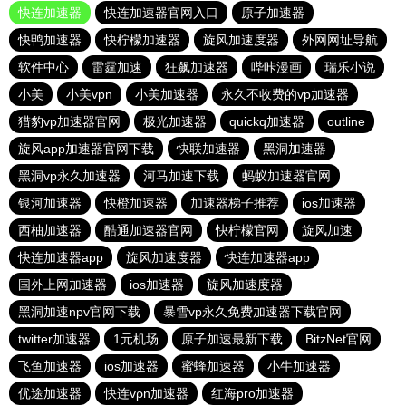
快连加速器
快连加速器官网入口
原子加速器
快鸭加速器
快柠檬加速器
旋风加速度器
外网网址导航
软件中心
雷霆加速
狂飙加速器
哔咔漫画
瑞乐小说
小美
小美vpn
小美加速器
永久不收费的vp加速器
猎豹vp加速器官网
极光加速器
quickq加速器
outline
旋风app加速器官网下载
快联加速器
黑洞加速器
黑洞vp永久加速器
河马加速下载
蚂蚁加速器官网
银河加速器
快橙加速器
加速器梯子推荐
ios加速器
西柚加速器
酷通加速器官网
快柠檬官网
旋风加速
快连加速器app
旋风加速度器
快连加速器app
国外上网加速器
ios加速器
旋风加速度器
黑洞加速npv官网下载
暴雪vp永久免费加速器下载官网
twitter加速器
1元机场
原子加速最新下载
BitzNet官网
飞鱼加速器
ios加速器
蜜蜂加速器
小牛加速器
优途加速器
快连vρn加速器
红海pro加速器