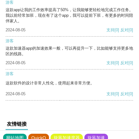
游客
这款app让我的工作效率提高了50%，让我能够更轻松地完成工作任务。
我以前经常加班，现在有了这个app，我可以提前下班，有更多的时间陪
伴家人。
2024-08-05
支持
[0]
反对
[0]
游客
这款加速器app的加速效果一般，可以再提升一下，比如能够支持更多地
区的线路。
2024-08-05
支持
[0]
反对
[0]
游客
这款软件的设计非常人性化，使用起来非常方便。
2024-08-05
支持
[0]
反对
[0]
友情链接
网站地图
QuickQ
旋风加速度器
旋风加速