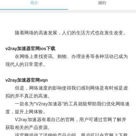
简介
排行
随着网络的高速发展，人们的生活方式也在发生改变。
v2ray加速器官网ios下载
在网络上查找资讯、购物、办理业务等各种活动已成为
现代人的日常需求。
v2ray加速器官网vqn
但是，网络速度的影响使得我们感到网络是有时候是虚
拟的并不真正的高速。
一款名为“V2ray加速器”的工具就能帮助我们优化网络速
度，提升上网体验。
V2ray加速器有着自己的官网，用户可通过官网了解并
获取相关的产品资源。
该官网提供了详细的产品介绍，用户可以在官网上下载