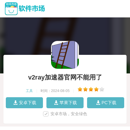
v2ray加速器官网不能用了
工具
|
时间：2024-08-05
|
安卓下载
苹果下载
PC下载
安卓市场，安全绿色