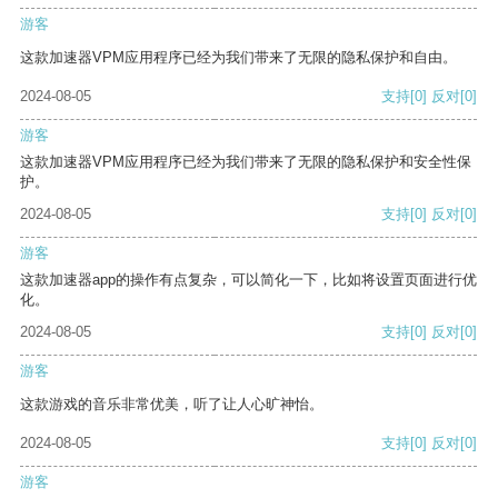
游客
这款加速器VPM应用程序已经为我们带来了无限的隐私保护和自由。
2024-08-05
支持
[0]
反对
[0]
游客
这款加速器VPM应用程序已经为我们带来了无限的隐私保护和安全性保
护。
2024-08-05
支持
[0]
反对
[0]
游客
这款加速器app的操作有点复杂，可以简化一下，比如将设置页面进行优
化。
2024-08-05
支持
[0]
反对
[0]
游客
这款游戏的音乐非常优美，听了让人心旷神怡。
2024-08-05
支持
[0]
反对
[0]
游客