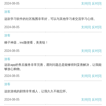
2024-08-05
支持
[0]
反对
[0]
游客
这款学习软件的社区氛围非常好，可以与其他学习者交流学习心得。
2024-08-05
支持
[0]
反对
[0]
游客
梯子神器，ins随便看，美美哒！
2024-08-05
支持
[0]
反对
[0]
游客
这款app的售后服务非常完善，遇到问题总是能够得到妥善解决，让我能
够放心购物。
2024-08-05
支持
[0]
反对
[0]
游客
这款游戏的剧情非常感人，让我久久不能忘怀。
2024-08-05
支持
[0]
反对
[0]