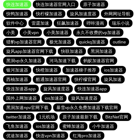
快连加速器
快连加速器官网入口
原子加速器
快鸭加速器
快柠檬加速器
旋风加速度器
外网网址导航
软件中心
雷霆加速
狂飙加速器
哔咔漫画
瑞乐小说
小美
小美vpn
小美加速器
永久不收费的vp加速器
猎豹vp加速器官网
极光加速器
quickq加速器
outline
旋风app加速器官网下载
快联加速器
黑洞加速器
黑洞vp永久加速器
河马加速下载
蚂蚁加速器官网
银河加速器
快橙加速器
加速器梯子推荐
ios加速器
西柚加速器
酷通加速器官网
快柠檬官网
旋风加速
快连加速器app
旋风加速度器
快连加速器app
国外上网加速器
ios加速器
旋风加速度器
黑洞加速npv官网下载
暴雪vp永久免费加速器下载官网
twitter加速器
1元机场
原子加速最新下载
BitzNet官网
飞鱼加速器
ios加速器
蜜蜂加速器
小牛加速器
优途加速器
快连vρn加速器
红海pro加速器