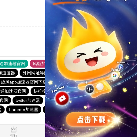
支持
[0]
反对
[0]
途加速器官网
风驰加速器
旋风加速器
加速度器
外网网址导航
软件中心
雷霆加速
狂飙加速器
旋风app加速器官网下载
快联加速器
黑洞加速器
酷通加速器官网
快柠檬官网
旋风加速
快连加速器app
官网
twitter加速器
1元机场
原子加速最新下载
网
hammer加速器
雷轰加速器
纸飞机加速器
0.031479s
排行
推荐