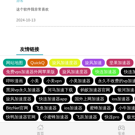
游客
这个软件我非常喜欢
2024-10-13
友情链接
网站地图
QuickQ
旋风加速度器
旋风加速
坚果加速器
免费vps加速器外网苹果版
旋风加速度器
快连加速器
快连
哔咔漫画
小美
小美vpn
小美加速器
永久不收费的vp加
黑洞vp永久加速器
河马加速下载
蚂蚁加速器官网
银河加速
旋风加速度器
快连加速器app
国外上网加速器
ios加速器
BitzNet官网
飞鱼加速器
ios加速器
蜜蜂加速器
小牛加
快鸭加速器官网
小蜜蜂加速器
飞跃加速器
快连pro
极光
首页
安卓