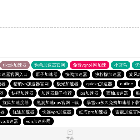
tiktok加速器
狗急加速器官网
免费vqn外网加速
小蓝鸟
优
加速器官网入口
原子加速器
快鸭加速器
快柠檬加速器
旋风
速器
猎豹vp加速器官网
极光加速器
quickq加速器
outline
器
快橙加速器
加速器梯子推荐
ios加速器
西柚加速器
旋风加速度器
黑洞加速npv官网下载
暴雪vp永久免费加速器下载
速器
优途加速器
快连vρn加速器
红海pro加速器
雷轰加速官
vp加速器
vqn加速外网
苹果