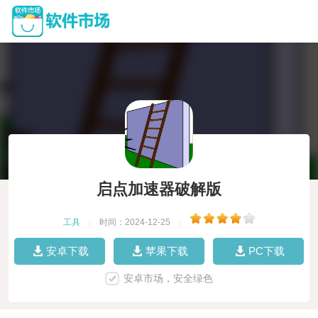
启点加速器破解版
工具
|
时间：2024-12-25
|
安卓下载
苹果下载
PC下载
安卓市场，安全绿色