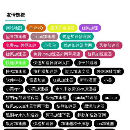
友情链接
网站地图
QuickQ
旋风加速度器
旋风加速
坚果加速器
tiktok加速器
狗急加速器官网
免费vqn外网加速
小蓝鸟
优途加速器官网
风驰加速器
旋风加速器
免费vps加速器外网苹果版
旋风加速度器
快连加速器
快连加速器官网入口
原子加速器
快鸭加速器
快柠檬加速器
旋风加速度器
外网网址导航
软件中心
雷霆加速
狂飙加速器
哔咔漫画
小美
小美vpn
小美加速器
永久不收费的vp加速器
猎豹vp加速器官网
极光加速器
quickq加速器
outline
旋风app加速器官网下载
快联加速器
黑洞加速器
黑洞vp永久加速器
河马加速下载
蚂蚁加速器官网
银河加速器
快橙加速器
加速器梯子推荐
ios加速器