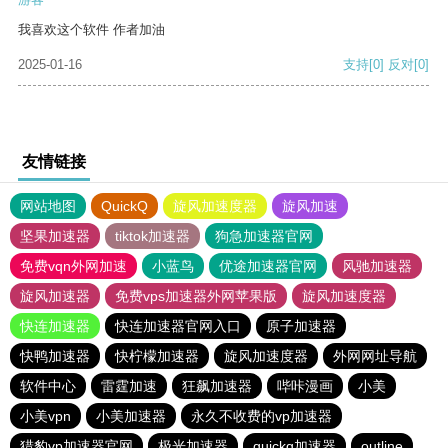
我喜欢这个软件 作者加油
2025-01-16
支持
[0]
反对
[0]
友情链接
网站地图
QuickQ
旋风加速度器
旋风加速
坚果加速器
tiktok加速器
狗急加速器官网
免费vqn外网加速
小蓝鸟
优途加速器官网
风驰加速器
旋风加速器
免费vps加速器外网苹果版
旋风加速度器
快连加速器
快连加速器官网入口
原子加速器
快鸭加速器
快柠檬加速器
旋风加速度器
外网网址导航
软件中心
雷霆加速
狂飙加速器
哔咔漫画
小美
小美vpn
小美加速器
永久不收费的vp加速器
猎豹vp加速器官网
极光加速器
quickq加速器
outline