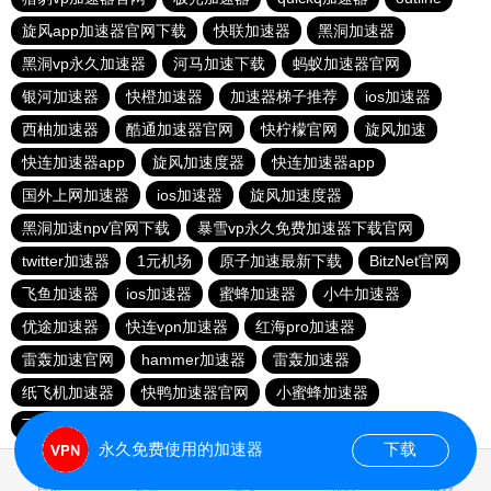
旋风app加速器官网下载
快联加速器
黑洞加速器
黑洞vp永久加速器
河马加速下载
蚂蚁加速器官网
银河加速器
快橙加速器
加速器梯子推荐
ios加速器
西柚加速器
酷通加速器官网
快柠檬官网
旋风加速
快连加速器app
旋风加速度器
快连加速器app
国外上网加速器
ios加速器
旋风加速度器
黑洞加速npv官网下载
暴雪vp永久免费加速器下载官网
twitter加速器
1元机场
原子加速最新下载
BitzNet官网
飞鱼加速器
ios加速器
蜜蜂加速器
小牛加速器
优途加速器
快连vρn加速器
红海pro加速器
雷轰加速官网
hammer加速器
雷轰加速器
纸飞机加速器
快鸭加速器官网
小蜜蜂加速器
飞跃加速器
快连pro
极光vp加速器
vqn加速外网
永久免费使用的加速器
下载
0.043067s
首页
安卓
苹果
排行
推荐